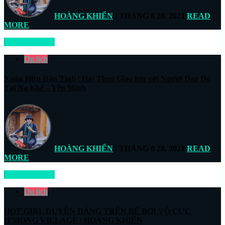
HOÀNG KHIỂN
| THÁNG 8 20, 2021
READ
MORE
READ MORE
Du lịch
Xuân Hữu Đàn Tính | Hát Then Giao lưu với Người Dao Đỏ
Tại Na Khê – Yên Minh
HOÀNG KHIỂN
| THÁNG 8 20, 2021
READ
MORE
READ MORE
Du lịch
HOT GIRL DUYÊN DÁNG TRÊN BỂ BƠI VÔ CỰC
H’MONG VILLAGE | HOÀNG KHIỂN