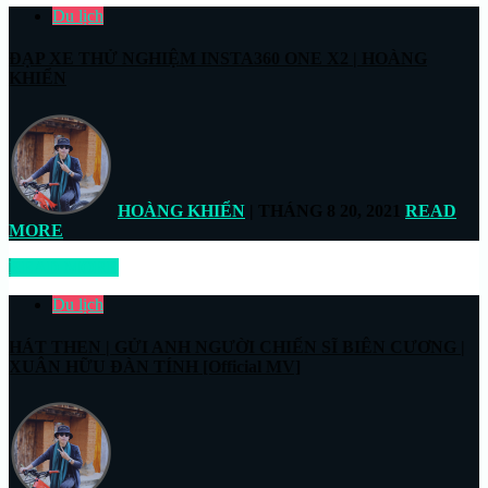
Du lịch
ĐẠP XE THỬ NGHIỆM INSTA360 ONE X2 | HOÀNG
KHIỂN
HOÀNG KHIỂN
| THÁNG 8 20, 2021
READ
MORE
READ MORE
Du lịch
HÁT THEN | GỬI ANH NGƯỜI CHIẾN SĨ BIÊN CƯƠNG |
XUÂN HỮU ĐÀN TÍNH [Official MV]