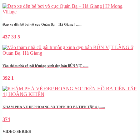
Đạp xe đến bể bơi vô cực Quản Bạ – Hà Giang | ......
437
33
5
Vào thăm nhà cô gái h’mông xinh đẹp bán BÚN VỊT ......
392
1
KHÁM PHÁ VẺ ĐẸP HOANG SƠ TRÊN HỒ BA TIÊN TẬP 4 | ......
374
VIDEO SERIES