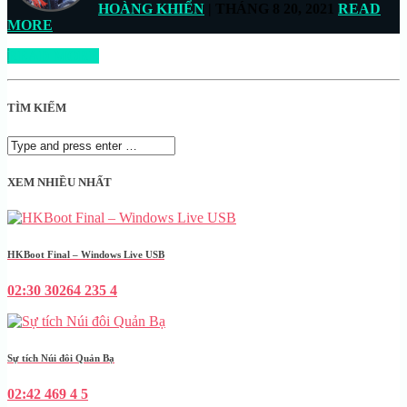
HOÀNG KHIỂN
| THÁNG 8 20, 2021
READ
MORE
READ MORE
TÌM KIẾM
XEM NHIỀU NHẤT
HKBoot Final – Windows Live USB
02:30
30264
235
4
Sự tích Núi đôi Quản Bạ
02:42
469
4
5