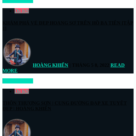
READ MORE
Du lịch
KHÁM PHÁ VẺ ĐẸP HOANG SƠ TRÊN HỒ BA TIÊN [TẬP
1]
HOÀNG KHIỂN
| THÁNG 5 8, 2022
READ
MORE
READ MORE
Du lịch
THÔN THƯỢNG SƠN | CUNG ĐƯỜNG ĐẠP XE TUYỆT
ĐẸP | HOÀNG KHIỂN