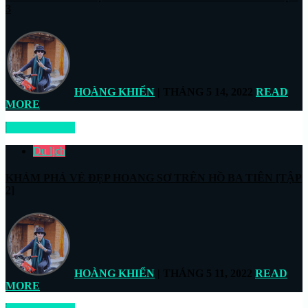
3
HOÀNG KHIỂN
| THÁNG 5 14, 2022
READ
MORE
READ MORE
Du lịch
KHÁM PHÁ VẺ ĐẸP HOANG SƠ TRÊN HỒ BA TIÊN [TẬP
2]
HOÀNG KHIỂN
| THÁNG 5 11, 2022
READ
MORE