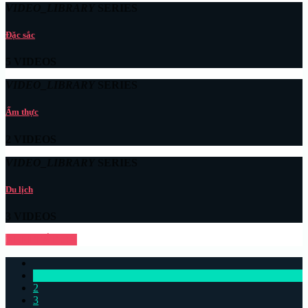
VIDEO_LIBRARY
SERIES
Đặc sắc
5 VIDEOS
VIDEO_LIBRARY
SERIES
Ẩm thực
2 VIDEOS
VIDEO_LIBRARY
SERIES
Du lịch
3 VIDEOS
XEM TẤT CẢ
1
2
3