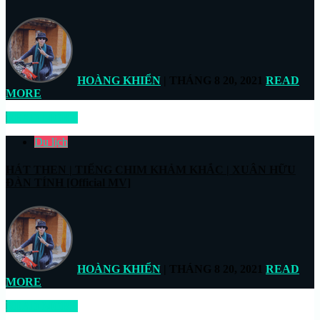
HOÀNG KHIỂN
| THÁNG 8 20, 2021
READ
MORE
READ MORE
Du lịch
HÁT THEN | TIẾNG CHIM KHẢM KHẮC | XUÂN HỮU
ĐÀN TÍNH [Official MV]
HOÀNG KHIỂN
| THÁNG 8 20, 2021
READ
MORE
READ MORE