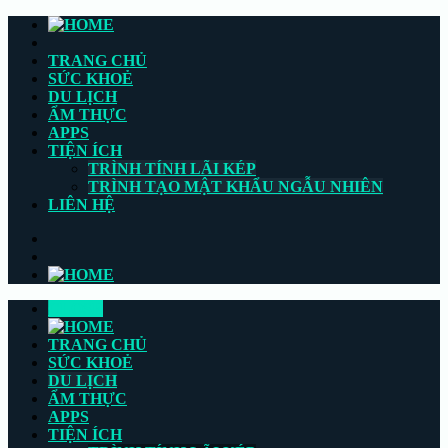
TRANG CHỦ
SỨC KHOẺ
DU LỊCH
ẨM THỰC
APPS
TIỆN ÍCH
TRÌNH TÍNH LÃI KÉP
TRÌNH TẠO MẬT KHẨU NGẪU NHIÊN
LIÊN HỆ
CLOSE
TRANG CHỦ
SỨC KHOẺ
DU LỊCH
ẨM THỰC
APPS
TIỆN ÍCH