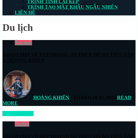
TRÌNH TÍNH LÃI KÉP
TRÌNH TẠO MẬT KHẨU NGẪU NHIÊN
LIÊN HỆ
Du lịch
Ẩm thực
KHÁM PHÁ VẺ ĐẸP HOANG SƠ TRÊN HỒ BA TIÊN TẬP
4 | HOÀNG KHIỂN
HOÀNG KHIỂN
| THÁNG 10 25, 2022
READ
MORE
READ MORE
Du lịch
KHÁM PHÁ VẺ ĐẸP HOANG SƠ TRÊN HỒ BA TIÊN TẬP