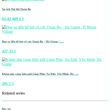
Sự tích Núi đôi Quản Bạ
02:42
469
4
5
Đạp xe đến bể bơi vô cực Quản Bạ – Hà Giang | ......
437
33
5
Khám phá vùng biên giới Lùng Phin, Na Khê, Yên Minh, Hà ......
291
5
5
Related series
Đặc sắc