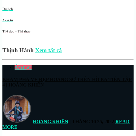
Du lịch
Xe ô tô
Thể dục – Thể thao
Thịnh Hành
Xem tất cả
Ẩm thực
KHÁM PHÁ VẺ ĐẸP HOANG SƠ TRÊN HỒ BA TIÊN TẬP
4 | HOÀNG KHIỂN
HOÀNG KHIỂN
| THÁNG 10 25, 2022
READ
MORE