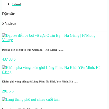
Related
Đặc sắc
5 Videos
Đạp xe đến bể bơi vô cực Quản Bạ – Hà Giang | ......
437
33
5
Khám phá vùng biên giới Lùng Phin, Na Khê, Yên Minh, Hà ......
291
5
5