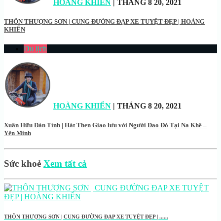
HOÀNG KHIỂN
| THÁNG 8 20, 2021
THÔN THƯỢNG SƠN | CUNG ĐƯỜNG ĐẠP XE TUYỆT ĐẸP | HOÀNG
KHIỂN
Du lịch
HOÀNG KHIỂN
| THÁNG 8 20, 2021
Xuân Hữu Đàn Tính | Hát Then Giao lưu với Người Dao Đỏ Tại Na Khê –
Yên Minh
Sức khoẻ
Xem tất cả
THÔN THƯỢNG SƠN | CUNG ĐƯỜNG ĐẠP XE TUYỆT ĐẸP | ......