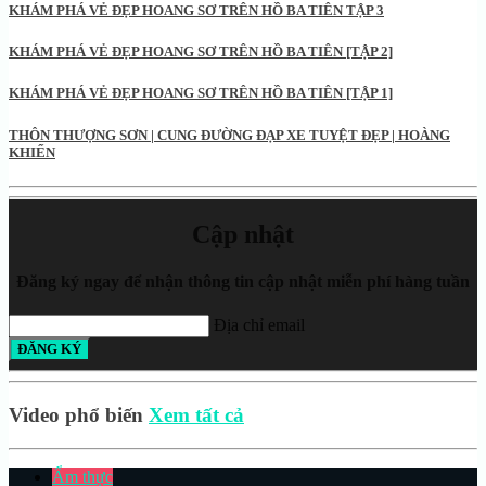
KHÁM PHÁ VẺ ĐẸP HOANG SƠ TRÊN HỒ BA TIÊN TẬP 3
KHÁM PHÁ VẺ ĐẸP HOANG SƠ TRÊN HỒ BA TIÊN [TẬP 2]
KHÁM PHÁ VẺ ĐẸP HOANG SƠ TRÊN HỒ BA TIÊN [TẬP 1]
THÔN THƯỢNG SƠN | CUNG ĐƯỜNG ĐẠP XE TUYỆT ĐẸP | HOÀNG
KHIỂN
Cập nhật
Đăng ký ngay để nhận thông tin cập nhật miễn phí hàng tuần
Địa chỉ email
Video phổ biến
Xem tất cả
Ẩm thực