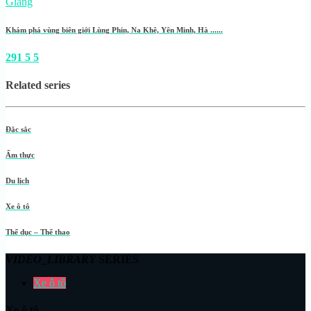
Khám phá vùng biên giới Lùng Phin, Na Khê, Yên Minh, Hà ......
291
5
5
Related series
Đặc sắc
Ẩm thực
Du lịch
Xe ô tô
Thể dục – Thể thao
VIDEO_LIBRARY
SERIES
Xe ô tô
Xe ô tô