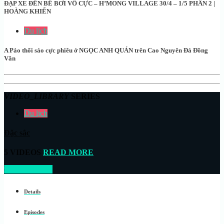
ĐẠP XE ĐẾN BỂ BƠI VÔ CỰC – H’MONG VILLAGE 30/4 – 1/5 PHẦN 2 |
HOÀNG KHIỂN
Du lịch
A Páo thổi sáo cực phiêu ở NGỌC ANH QUÁN trên Cao Nguyên Đá Đồng
Văn
VIDEO_LIBRARY
SERIES
Du lịch
Đặc sắc
5 VIDEOS
READ MORE
START NOW
Details
Episodes