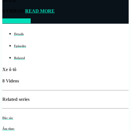
8 VIDEOS
READ MORE
START NOW
Details
Episodes
Related
Xe ô tô
8 Videos
Related series
Đặc sắc
Ẩm thực