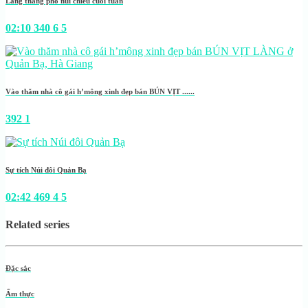
Lang thang phố núi chiều cuối tuần
02:10
340
6
5
Vào thăm nhà cô gái h’mông xinh đẹp bán BÚN VỊT ......
392
1
Sự tích Núi đôi Quản Bạ
02:42
469
4
5
Related series
Đặc sắc
Ẩm thực