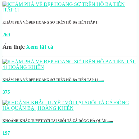
KHÁM PHÁ VẺ ĐẸP HOANG SƠ TRÊN HỒ BA TIÊN [TẬP 1]
269
Ẩm thực
Xem tất cả
KHÁM PHÁ VẺ ĐẸP HOANG SƠ TRÊN HỒ BA TIÊN TẬP 4 | ......
375
KHOẢNH KHẮC TUYỆT VỜI TẠI SUỐI TẢ CÁ ĐÔNG HÀ QUẢN ......
197