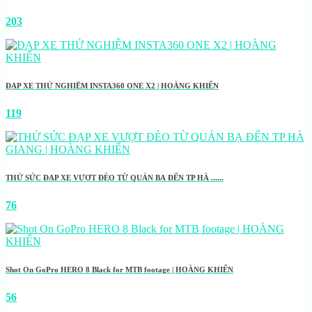
203
ĐẠP XE THỬ NGHIỆM INSTA360 ONE X2 | HOÀNG KHIỂN
119
THỬ SỨC ĐẠP XE VƯỢT ĐÈO TỪ QUẢN BẠ ĐẾN TP HÀ ......
76
Shot On GoPro HERO 8 Black for MTB footage | HOÀNG KHIỂN
56