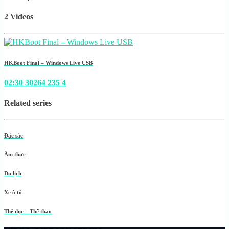
2 Videos
HKBoot Final – Windows Live USB
02:30
30264
235
4
Related series
Đặc sắc
Ẩm thực
Du lịch
Xe ô tô
Thể dục – Thể thao