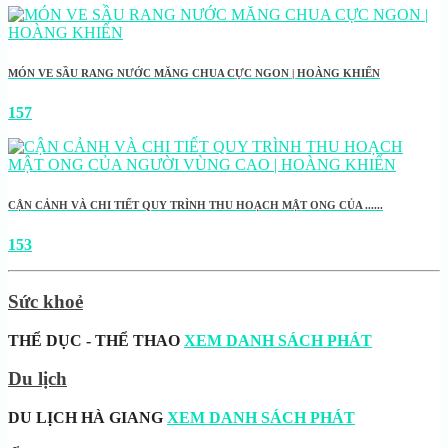
MÓN VE SẦU RANG NƯỚC MĂNG CHUA CỰC NGON | HOÀNG KHIỂN
157
CẬN CẢNH VÀ CHI TIẾT QUY TRÌNH THU HOẠCH MẬT ONG CỦA ......
153
Sức khoẻ
THỂ DỤC - THỂ THAO
XEM DANH SÁCH PHÁT
Du lịch
DU LỊCH HÀ GIANG
XEM DANH SÁCH PHÁT