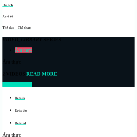
Du lịch
Xe ô tô
Thể dục – Thể thao
VIDEO_LIBRARY
SERIES
Ẩm thực
Ẩm thực
2 VIDEOS
READ MORE
START NOW
Details
Episodes
Related
Ẩm thực