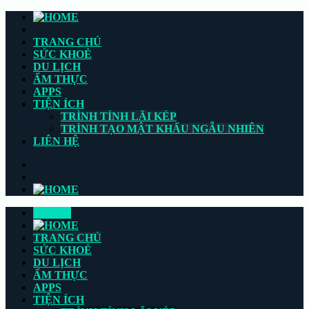
TRANG CHỦ
SỨC KHOẺ
DU LỊCH
ẨM THỰC
APPS
TIỆN ÍCH
TRÌNH TÍNH LÃI KÉP
TRÌNH TẠO MẬT KHẨU NGẪU NHIÊN
LIÊN HỆ
CLOSE
TRANG CHỦ
SỨC KHOẺ
DU LỊCH
ẨM THỰC
APPS
TIỆN ÍCH