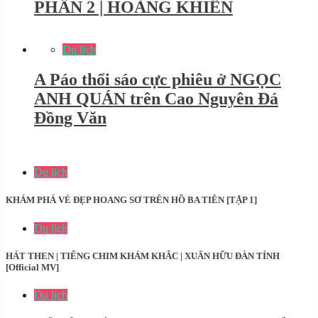
PHẦN 2 | HOÀNG KHIỂN
Du lịch
A Páo thổi sáo cực phiêu ở NGỌC
ANH QUÁN trên Cao Nguyên Đá
Đồng Văn
Du lịch
KHÁM PHÁ VẺ ĐẸP HOANG SƠ TRÊN HỒ BA TIÊN [TẬP 1]
Du lịch
HÁT THEN | TIẾNG CHIM KHẢM KHẮC | XUÂN HỮU ĐÀN TÍNH
[Official MV]
Du lịch