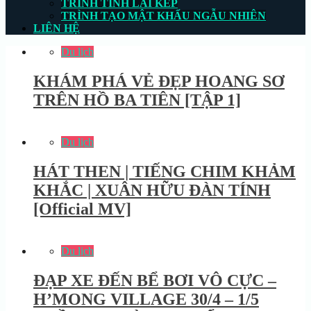
TRÌNH TÍNH LÃI KÉP
TRÌNH TẠO MẬT KHẨU NGẪU NHIÊN
LIÊN HỆ
Du lịch
KHÁM PHÁ VẺ ĐẸP HOANG SƠ
TRÊN HỒ BA TIÊN [TẬP 1]
Du lịch
HÁT THEN | TIẾNG CHIM KHẢM
KHẮC | XUÂN HỮU ĐÀN TÍNH
[Official MV]
Du lịch
ĐẠP XE ĐẾN BỂ BƠI VÔ CỰC –
H’MONG VILLAGE 30/4 – 1/5