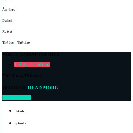
Ẩm thực
Du lịch
Xe ô tô
Thể dục – Thể thao
VIDEO_LIBRARY
SERIES
Thể dục - Thể thao
Thể dục – Thể thao
10 VIDEOS
READ MORE
START NOW
Details
Episodes